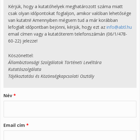
Kérjük, hogy a kutatóhelyek meghatározott száma miatt
csak olyan időpontokat foglaljon, amikor valóban lehetősége
van kutatni! Amennyiben mégsem tud a már korábban
lefoglalt időpontban bejönni, kérjük, hogy ezt az
info@abtl.hu
email címen vagy a kutatóterem telefonszámán (06/1/478-
60-22) jelezze!
Köszönettel:
Állambiztonsági Szolgálatok Történeti Levéltára
Kutatószolgálata
Tájékoztatási és Közönségkapcsolati Osztály
Név
*
Email cím
*