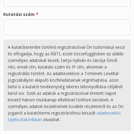
Kutatási szám
*
A kutatóterembe történő regisztrációval Ön tudomásul veszi
és elfogadja, hogy az ÁBTL ezzel összefüggésben az alábbi
személyes adatokat kezeli, tartja nyilván és tárolja Önről:
név, email cím, kutatási szám és IP cím, ahonnan a
regisztrálás történt. Az adatkezelésre a Történeti Levéltár
jogszabályon alapuló közfeladatainak végrehajtása, azon
belül is a kutatói tevékenység sikeres lebonyolítása céljából
kerül sor. Ezek az adatok a regisztrációval érintett napot
követő három munkanap elteltével törlésre kerülnek. A
személyes adatok kezelésének további részleteiről és az Ön
jogairól a kutatótermi regisztrációhoz készült
adatkezelési
tájékoztatónkban
olvashat.