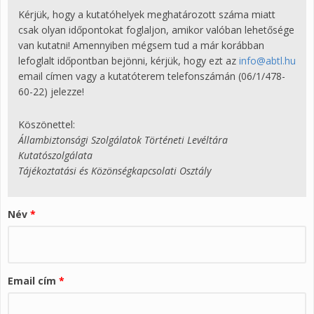
Kérjük, hogy a kutatóhelyek meghatározott száma miatt
csak olyan időpontokat foglaljon, amikor valóban lehetősége
van kutatni! Amennyiben mégsem tud a már korábban
lefoglalt időpontban bejönni, kérjük, hogy ezt az
info@abtl.hu
email címen vagy a kutatóterem telefonszámán (06/1/478-
60-22) jelezze!
Köszönettel:
Állambiztonsági Szolgálatok Történeti Levéltára
Kutatószolgálata
Tájékoztatási és Közönségkapcsolati Osztály
Név
*
Email cím
*