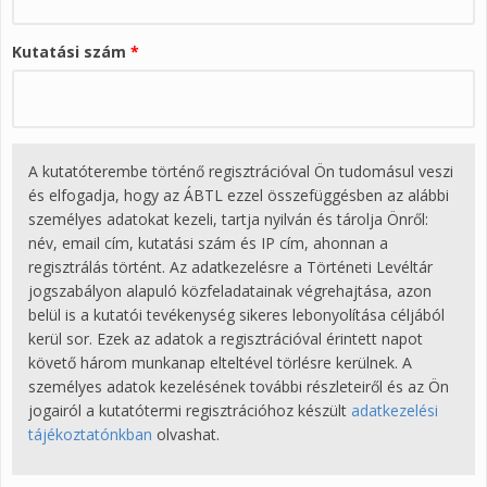
Kutatási szám
*
A kutatóterembe történő regisztrációval Ön tudomásul veszi
és elfogadja, hogy az ÁBTL ezzel összefüggésben az alábbi
személyes adatokat kezeli, tartja nyilván és tárolja Önről:
név, email cím, kutatási szám és IP cím, ahonnan a
regisztrálás történt. Az adatkezelésre a Történeti Levéltár
jogszabályon alapuló közfeladatainak végrehajtása, azon
belül is a kutatói tevékenység sikeres lebonyolítása céljából
kerül sor. Ezek az adatok a regisztrációval érintett napot
követő három munkanap elteltével törlésre kerülnek. A
személyes adatok kezelésének további részleteiről és az Ön
jogairól a kutatótermi regisztrációhoz készült
adatkezelési
tájékoztatónkban
olvashat.