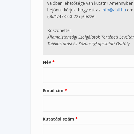
valóban lehetősége van kutatni! Amennyiben
bejönni, kérjük, hogy ezt az
info@abtl.hu
ema
(06/1/478-60-22) jelezze!
Köszönettel:
Állambiztonsági Szolgálatok Történeti Levéltá
Tájékoztatási és Közönségkapcsolati Osztály
Név
*
Email cím
*
Kutatási szám
*