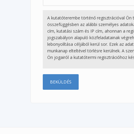
A kutatóterembe történő regisztrációval Ön 
összefüggésben az alábbi személyes adatokat k
cím, kutatási szám és IP cím, ahonnan a regis
jogszabályon alapuló közfeladatainak végreha
lebonyolítása céljából kerül sor. Ezek az ada
munkanap elteltével törlésre kerülnek. A sze
Ön jogairól a kutatótermi regisztrációhoz ké