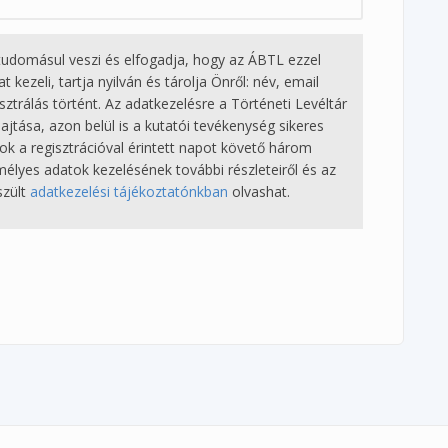
tudomásul veszi és elfogadja, hogy az ÁBTL ezzel
ezeli, tartja nyilván és tárolja Önről: név, email
ztrálás történt. Az adatkezelésre a Történeti Levéltár
jtása, azon belül is a kutatói tevékenység sikeres
tok a regisztrációval érintett napot követő három
mélyes adatok kezelésének további részleteiről és az
szült
adatkezelési tájékoztatónkban
olvashat.