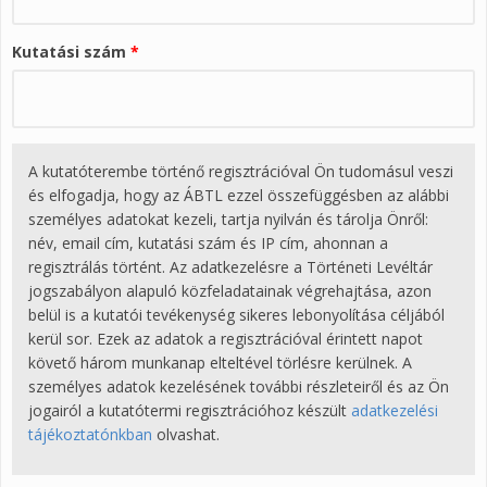
Kutatási szám
*
A kutatóterembe történő regisztrációval Ön tudomásul veszi
és elfogadja, hogy az ÁBTL ezzel összefüggésben az alábbi
személyes adatokat kezeli, tartja nyilván és tárolja Önről:
név, email cím, kutatási szám és IP cím, ahonnan a
regisztrálás történt. Az adatkezelésre a Történeti Levéltár
jogszabályon alapuló közfeladatainak végrehajtása, azon
belül is a kutatói tevékenység sikeres lebonyolítása céljából
kerül sor. Ezek az adatok a regisztrációval érintett napot
követő három munkanap elteltével törlésre kerülnek. A
személyes adatok kezelésének további részleteiről és az Ön
jogairól a kutatótermi regisztrációhoz készült
adatkezelési
tájékoztatónkban
olvashat.