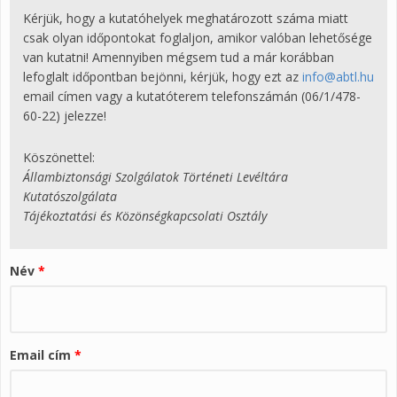
Kérjük, hogy a kutatóhelyek meghatározott száma miatt
csak olyan időpontokat foglaljon, amikor valóban lehetősége
van kutatni! Amennyiben mégsem tud a már korábban
lefoglalt időpontban bejönni, kérjük, hogy ezt az
info@abtl.hu
email címen vagy a kutatóterem telefonszámán (06/1/478-
60-22) jelezze!
Köszönettel:
Állambiztonsági Szolgálatok Történeti Levéltára
Kutatószolgálata
Tájékoztatási és Közönségkapcsolati Osztály
Név
*
Email cím
*