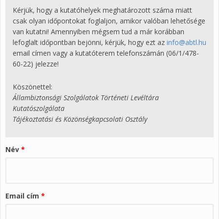
Kérjük, hogy a kutatóhelyek meghatározott száma miatt
csak olyan időpontokat foglaljon, amikor valóban lehetősége
van kutatni! Amennyiben mégsem tud a már korábban
lefoglalt időpontban bejönni, kérjük, hogy ezt az
info@abtl.hu
email címen vagy a kutatóterem telefonszámán (06/1/478-
60-22) jelezze!
Köszönettel:
Állambiztonsági Szolgálatok Történeti Levéltára
Kutatószolgálata
Tájékoztatási és Közönségkapcsolati Osztály
Név
*
Email cím
*