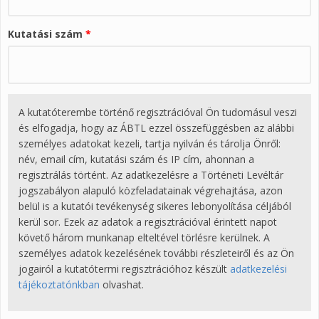
Kutatási szám
*
A kutatóterembe történő regisztrációval Ön tudomásul veszi
és elfogadja, hogy az ÁBTL ezzel összefüggésben az alábbi
személyes adatokat kezeli, tartja nyilván és tárolja Önről:
név, email cím, kutatási szám és IP cím, ahonnan a
regisztrálás történt. Az adatkezelésre a Történeti Levéltár
jogszabályon alapuló közfeladatainak végrehajtása, azon
belül is a kutatói tevékenység sikeres lebonyolítása céljából
kerül sor. Ezek az adatok a regisztrációval érintett napot
követő három munkanap elteltével törlésre kerülnek. A
személyes adatok kezelésének további részleteiről és az Ön
jogairól a kutatótermi regisztrációhoz készült
adatkezelési
tájékoztatónkban
olvashat.